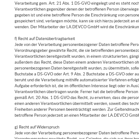
Verarbeitung gem. Art. 21 Abs. 1 DS-GVO eingelegt und es steht noch 
Verantwortlichen gegenüber denen der betroffenen Person überwiege
gegeben ist und eine betroffene Person die Einschränkung von per
gespeichert sind, verlangen möchte, kann sie sich hierzu jederzeit an 
wenden. Der Mitarbeiter der LA.DEVCO GmbH wird die Einschränkung
f) Recht auf Datenübertragbarkeit
Jede von der Verarbeitung personenbezogener Daten betroffene Perso
Verordnungsgeber gewährte Recht, die sie betreffenden personenbezo
Verantwortlichen bereitgestellt wurden, in einem strukturierten, gän
außerdem das Recht, diese Daten einem anderen Verantwortlichen oh
personenbezogenen Daten bereitgestellt wurden, zu übermitteln, sofer
Buchstabe a DS-GVO oder Art. 9 Abs. 2 Buchstabe a DS-GVO oder au
beruht und die Verarbeitung mithilfe automatisierter Verfahren erfolg
Aufgabe erforderlich ist, die im öffentlichen Interesse liegt oder in A
Verantwortlichen übertragen wurde. Ferner hat die betroffene Person
gemäß Art. 20 Abs. 1 DS-GVO das Recht, zu erwirken, dass die pers
einen anderen Verantwortlichen übermittelt werden, soweit dies techn
Freiheiten anderer Personen beeinträchtigt werden. Zur Geltendmachu
betroffene Person jederzeit an einen Mitarbeiter der LA.DEVCO Gm
g) Recht auf Widerspruch
Jede von der Verarbeitung personenbezogener Daten betroffene Perso
Verordnungsgeber gewährte Recht, aus Gründen, die sich aus ihrer bes