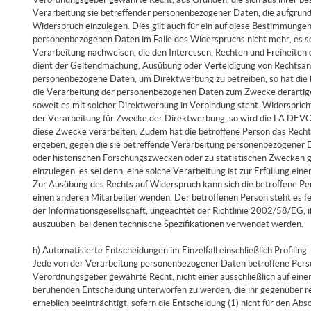
Verarbeitung sie betreffender personenbezogener Daten, die aufgrund
Widerspruch einzulegen. Dies gilt auch für ein auf diese Bestimmung
personenbezogenen Daten im Falle des Widerspruchs nicht mehr, es s
Verarbeitung nachweisen, die den Interessen, Rechten und Freiheiten 
dient der Geltendmachung, Ausübung oder Verteidigung von Rechts
personenbezogene Daten, um Direktwerbung zu betreiben, so hat die 
die Verarbeitung der personenbezogenen Daten zum Zwecke derartiger 
soweit es mit solcher Direktwerbung in Verbindung steht. Widerspr
der Verarbeitung für Zwecke der Direktwerbung, so wird die LA.DE
diese Zwecke verarbeiten. Zudem hat die betroffene Person das Recht,
ergeben, gegen die sie betreffende Verarbeitung personenbezogener
oder historischen Forschungszwecken oder zu statistischen Zwecken
einzulegen, es sei denn, eine solche Verarbeitung ist zur Erfüllung eine
Zur Ausübung des Rechts auf Widerspruch kann sich die betroffene 
einen anderen Mitarbeiter wenden. Der betroffenen Person steht es 
der Informationsgesellschaft, ungeachtet der Richtlinie 2002/58/EG, 
auszuüben, bei denen technische Spezifikationen verwendet werden.
h) Automatisierte Entscheidungen im Einzelfall einschließlich Profiling
Jede von der Verarbeitung personenbezogener Daten betroffene Perso
Verordnungsgeber gewährte Recht, nicht einer ausschließlich auf einer
beruhenden Entscheidung unterworfen zu werden, die ihr gegenüber rec
erheblich beeinträchtigt, sofern die Entscheidung (1) nicht für den Abs