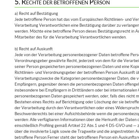
5. Rechte der betroffenen Person
a) Recht auf Bestätigung
Jede betroffene Person hat das vom Europäischen Richtlinien- und Ve
Verarbeitung Verantwortlichen eine Bestätigung darüber zu verlangen
werden. Möchte eine betroffene Person dieses Bestätigungsrecht in An
Mitarbeiter des für die Verarbeitung Verantwortlichen wenden.
b) Recht auf Auskunft
Jede von der Verarbeitung personenbezogener Daten betroffene Perso
Verordnungsgeber gewährte Recht, jederzeit von dem für die Verarbei
seiner Person gespeicherten personenbezogenen Daten und eine Kopie 
Richtlinien- und Verordnungsgeber der betroffenen Person Auskunft ü
Verarbeitungszwecke die Kategorien personenbezogener Daten, die v
Empfängern, gegenüber denen die personenbezogenen Daten offengele
insbesondere bei Empfängern in Drittländern oder bei internationalen O
personenbezogenen Daten gespeichert werden, oder, falls dies nicht mög
Bestehen eines Rechts auf Berichtigung oder Löschung der sie betre
der Verarbeitung durch den Verantwortlichen oder eines Widerspruch
Beschwerderechts bei einer Aufsichtsbehörde wenn die personenbezog
werden: Alle verfügbaren Informationen über die Herkunft der Daten 
einschließlich Profiling gemäß Artikel 22 Abs.1 und 4 DS-GVO und — 
über die involvierte Logik sowie die Tragweite und die angestrebten A
betroffene Person Ferner steht der betroffenen Person ein Auskunfts