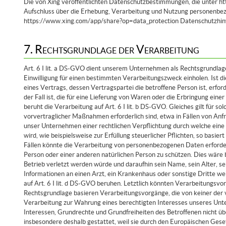
Die von Xing veröffentlichten Datenschutzbestimmungen, die unter ht
Aufschluss über die Erhebung, Verarbeitung und Nutzung personenbez
https://www.xing.com/app/share?op=data_protection Datenschutzhinw
7. Rechtsgrundlage der Verarbeitung
Art. 6 I lit. a DS-GVO dient unserem Unternehmen als Rechtsgrundlag
Einwilligung für einen bestimmten Verarbeitungszweck einholen. Ist 
eines Vertrags, dessen Vertragspartei die betroffene Person ist, erfor
der Fall ist, die für eine Lieferung von Waren oder die Erbringung ein
beruht die Verarbeitung auf Art. 6 I lit. b DS-GVO. Gleiches gilt für 
vorvertraglicher Maßnahmen erforderlich sind, etwa in Fällen von Anf
unser Unternehmen einer rechtlichen Verpflichtung durch welche ein
wird, wie beispielsweise zur Erfüllung steuerlicher Pflichten, so basiert
Fällen könnte die Verarbeitung von personenbezogenen Daten erforder
Person oder einer anderen natürlichen Person zu schützen. Dies wäre 
Betrieb verletzt werden würde und daraufhin sein Name, sein Alter, 
Informationen an einen Arzt, ein Krankenhaus oder sonstige Dritte 
auf Art. 6 I lit. d DS-GVO beruhen. Letztlich könnten Verarbeitungsvor
Rechtsgrundlage basieren Verarbeitungsvorgänge, die von keiner der
Verarbeitung zur Wahrung eines berechtigten Interesses unseres Unter
Interessen, Grundrechte und Grundfreiheiten des Betroffenen nicht ü
insbesondere deshalb gestattet, weil sie durch den Europäischen Gese